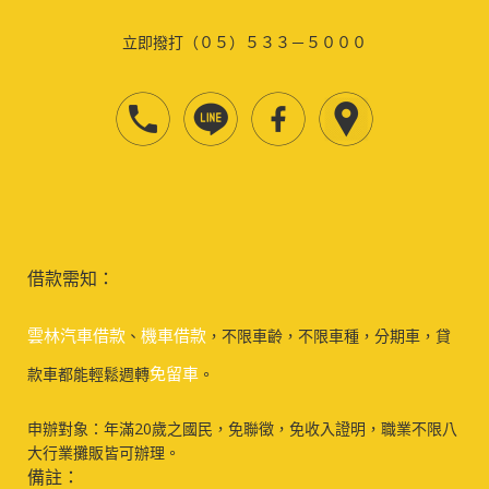
立即撥打（０５）５３３－５０００
借款需知：
雲林汽車借款
機車借款
、
，不限車齡，不限車種，分期車，貸
免留車
款車都能輕鬆週轉
。
申辦對象：年滿20歲之國民，免聯徵，免收入證明，職業不限八
大行業攤販皆可辦理。
備註：