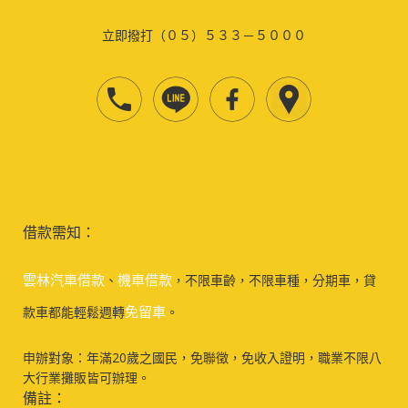
立即撥打（０５）５３３－５０００
借款需知：
雲林汽車借款
機車借款
、
，不限車齡，不限車種，分期車，貸
免留車
款車都能輕鬆週轉
。
申辦對象：年滿20歲之國民，免聯徵，免收入證明，職業不限八
大行業攤販皆可辦理。
備註：