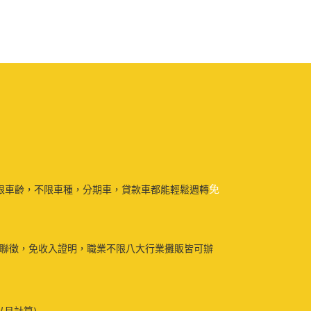
免
限車齡，不限車種，分期車，貸款車都能輕鬆週轉
免聯徵，免收入證明，職業不限八大行業攤販皆可辦
以月計算)