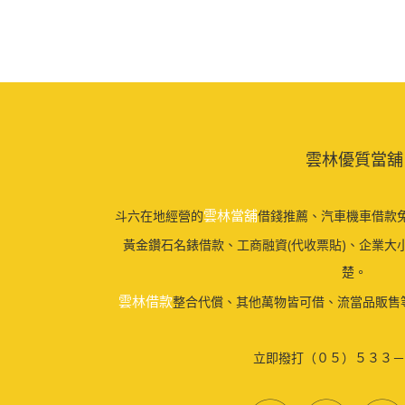
雲林優質當舖
雲林當舖
斗六在地經營的
借錢推薦、汽車機車借款免
黃金鑽石名錶借款、工商融資(代收票貼)、企業大
楚。
雲林借款
整合代償、其他萬物皆可借、流當品販售
立即撥打（０５）５３３－