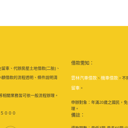
借款需知：
留車、代辦房屋土地借款(二胎)、
小額借款的流程透明、條件說明清
雲林汽車借款
機車借款
、
，不
留車
。
等相關業務皆可依一般流程辦理。
申辦對象：年滿20歲之國民，
理。
５０００
備註：
還款期數：最低3期-最長60期 (