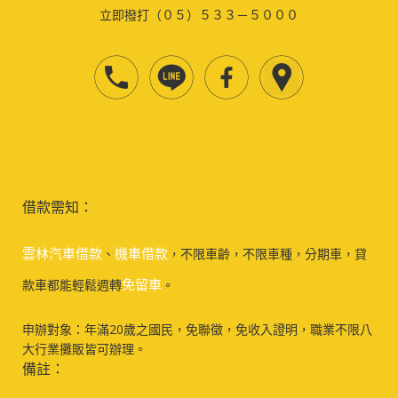
立即撥打（０５）５３３－５０００
借款需知：
雲林汽車借款
機車借款
、
，不限車齡，不限車種，分期車，貸
免留車
款車都能輕鬆週轉
。
申辦對象：年滿20歲之國民，免聯徵，免收入證明，職業不限八
大行業攤販皆可辦理。
備註：