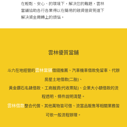
在輕鬆、安心、的環境下，解决您的難題，雲林
當舖協助各行各業得以在簡易的融資借貸筦道下
解决資金周轉上的煩惱。
雲林優質當舖
雲林當舖
斗六在地經營的
借錢推薦、汽車機車借款免留車、代辦
房屋土地借款(二胎)、
黃金鑽石名錶借款、工商融資(代收票貼)、企業大小額借款的流
程透明、條件說明清楚。
雲林借款
整合代償、其他萬物皆可借、流當品販售等相關業務皆
可依一般流程辦理。