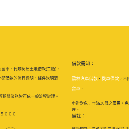
借款需知：
留車、代辦房屋土地借款(二胎)、
小額借款的流程透明、條件說明清
雲林汽車借款
機車借款
、
，不
留車
。
等相關業務皆可依一般流程辦理。
申辦對象：年滿20歲之國民，
理。
５０００
備註：
還款期數：最低3期-最長60期 (