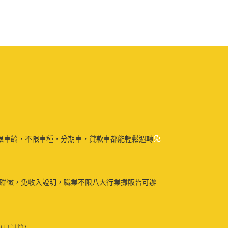
免
限車齡，不限車種，分期車，貸款車都能輕鬆週轉
免聯徵，免收入證明，職業不限八大行業攤販皆可辦
以月計算)