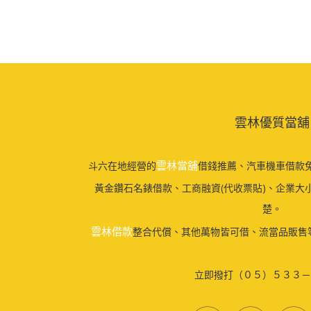
雲林優質當舖
雲林當舖
斗六在地經營的
借錢推薦、汽車機車借款免
黃金鑽石名錶借款、工商融資(代收票貼)、企業大
楚。
雲林借款
整合代償、其他萬物皆可借、流當品販售
立即撥打（０５）５３３－