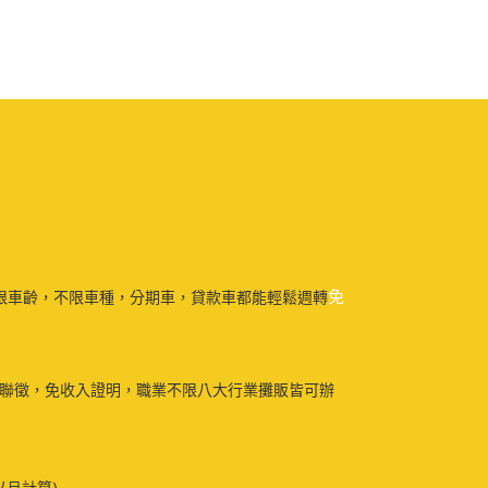
免
限車齡，不限車種，分期車，貸款車都能輕鬆週轉
免聯徵，免收入證明，職業不限八大行業攤販皆可辦
以月計算)