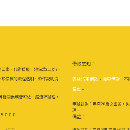
借款需知：
留車、代辦房屋土地借款(二胎)、
小額借款的流程透明、條件說明清
雲林汽車借款
機車借款
、
，不
留車
。
等相關業務皆可依一般流程辦理。
申辦對象：年滿20歲之國民，
理。
５０００
備註：
還款期數：最低3期-最長60期 (