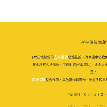
雲林優質當舖
雲林當舖
斗六在地經營的
借錢推薦、汽車機車借款免
黃金鑽石名錶借款、工商融資(代收票貼)、企業大
楚。
雲林借款
整合代償、其他萬物皆可借、流當品販售
立即撥打（０５）５３３－