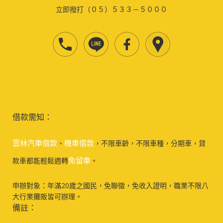
立即撥打（０５）５３３－５０００
借款需知：
雲林汽車借款
機車借款
、
，不限車齡，不限車種，分期車，貸
免留車
款車都能輕鬆週轉
。
申辦對象：年滿20歲之國民，免聯徵，免收入證明，職業不限八
大行業攤販皆可辦理。
備註：