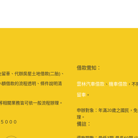
借款需知：
留車、代辦房屋土地借款(二胎)、
小額借款的流程透明、條件說明清
雲林汽車借款
機車借款
、
，不
留車
。
等相關業務皆可依一般流程辦理。
申辦對象：年滿20歲之國民，
理。
５０００
備註：
還款期數：最低3期-最長60期 (