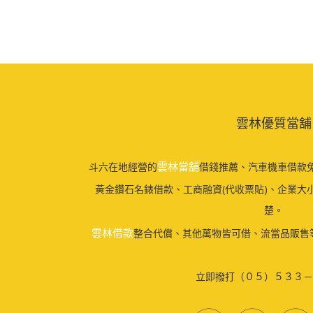
雲林優質當舖
雲林當舖
斗六在地經營的
借錢推薦、汽車機車借款免
黃金鑽石名錶借款、工商融資(代收票貼)、企業大
楚。
雲林借款
整合代償、其他萬物皆可借、流當品販售
立即撥打（０５）５３３－