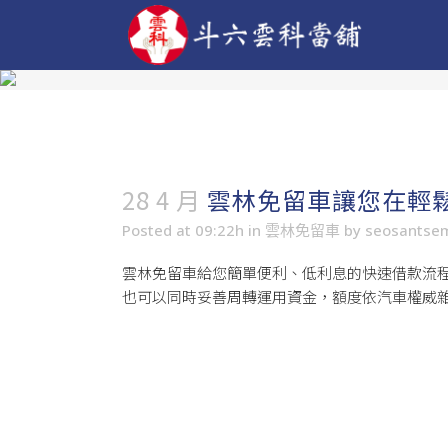
28 4 月
雲林免留車讓您在輕
Posted at 09:22h
in
雲林免留車
by
seosantse
雲林免留車
給您簡單便利、低利息的快速借款流
也可以同時妥善周轉運用資金，額度依汽車權威