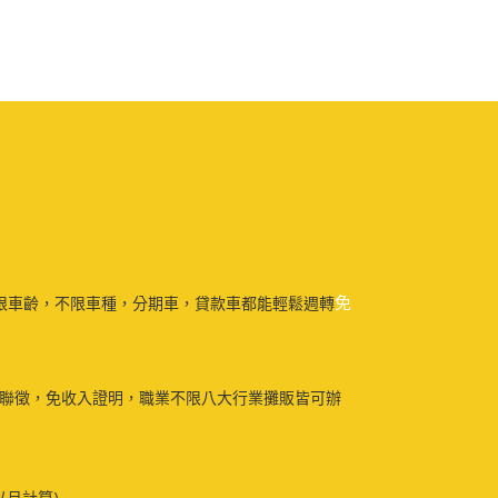
免
限車齡，不限車種，分期車，貸款車都能輕鬆週轉
免聯徵，免收入證明，職業不限八大行業攤販皆可辦
以月計算)