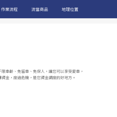
作業流程
流當商品
地理位置
不限車齡、免留車、免保人，讓您可以享受愛車，
轉資金，度過危機，是您資金調度的好地方。