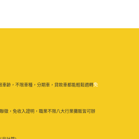
免
限車齡，不限車種，分期車，貸款車都能輕鬆週轉
免聯徵，免收入證明，職業不限八大行業攤販皆可辦
以月計算)