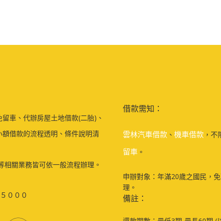
借款需知：
留車、代辦房屋土地借款(二胎)、
小額借款的流程透明、條件說明清
雲林汽車借款
機車借款
、
，不
留車
。
等相關業務皆可依一般流程辦理。
申辦對象：年滿20歲之國民，
理。
５０００
備註：
還款期數：最低3期-最長60期 (