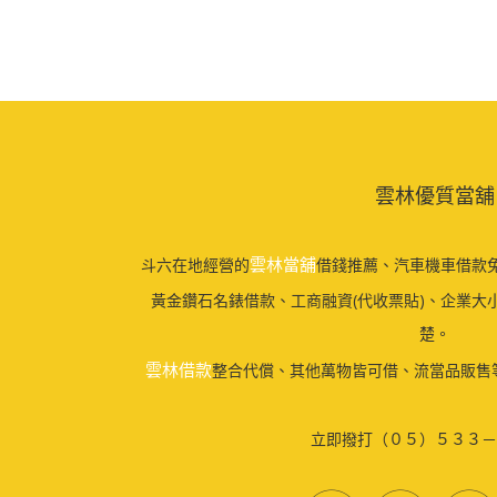
雲林優質當舖
雲林當舖
斗六在地經營的
借錢推薦、汽車機車借款免
黃金鑽石名錶借款、工商融資(代收票貼)、企業大
楚。
雲林借款
整合代償、其他萬物皆可借、流當品販售
立即撥打（０５）５３３－