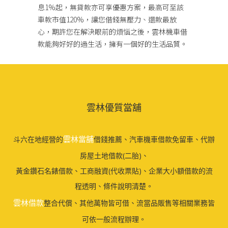
息1%起，無貸款亦可享優惠方案，最高可至該
車款市值120%，讓您借錢無壓力、還款最放
心，期許您在解決眼前的煩惱之後，雲林機車借
款能夠好好的過生活，擁有一個好的生活品質。
雲林優質當舖
雲林當舖
斗六在地經營的
借錢推薦、汽車機車借款免留車、代辦
房屋土地借款(二胎)、
黃金鑽石名錶借款、工商融資(代收票貼)、企業大小額借款的流
程透明、條件說明清楚。
雲林借款
整合代償、其他萬物皆可借、流當品販售等相關業務皆
可依一般流程辦理。