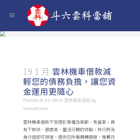
19 1 月
雲林機車借款減
輕您的債務負擔，讓您資
金運用更隨心
Posted at 02:18h
in
雲林機車借款
by
seosantsem
雲林機車借款
不受限於車種及車齡、免留車，具
有下款快、額度高、靈活分期的特點，持行照及
身分證即可辦理，提供您所需周轉額度，推薦月