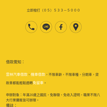
立即撥打（０５）５３３－５０００
借款需知：
雲林汽車借款
機車借款
、
，不限車齡，不限車種，分期車，貸
免留車
款車都能輕鬆週轉
。
申辦對象：年滿20歲之國民，免聯徵，免收入證明，職業不限八
大行業攤販皆可辦理。
備註：