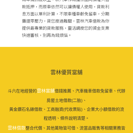
款抵押，而原車依然可以讓債權人使用，貸款利
息方面以單利計算，不限車種車齡免留車，分期
攤還零壓力，貸您度過難關，雲林汽車借款為你
提供最專業的貸款服務，靈活調度您的資金支票
快速審核，別再為錢煩惱。
雲林優質當舖
雲林當舖
斗六在地經營的
借錢推薦、汽車機車借款免留車、代辦
房屋土地借款(二胎)、
黃金鑽石名錶借款、工商融資(代收票貼)、企業大小額借款的流
程透明、條件說明清楚。
雲林借款
整合代償、其他萬物皆可借、流當品販售等相關業務皆