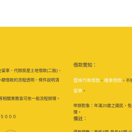
借款需知：
留車、代辦房屋土地借款(二胎)、
小額借款的流程透明、條件說明清
雲林汽車借款
機車借款
、
，不
留車
。
等相關業務皆可依一般流程辦理。
申辦對象：年滿20歲之國民，
理。
５０００
備註：
還款期數：最低3期-最長60期 (