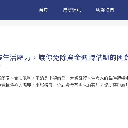
首頁
最新消息
營業項目
輕生活壓力，讓你免除資金週轉借調的困
m
續簡便、合法低利，不論是小額借貸、大額融資、生意人的臨時週轉
負責且積極的態度，來服務每一位對資金有需求的客戶，協助客戶處