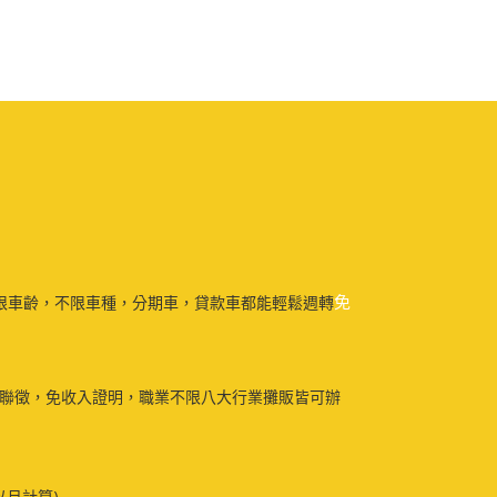
免
限車齡，不限車種，分期車，貸款車都能輕鬆週轉
免聯徵，免收入證明，職業不限八大行業攤販皆可辦
以月計算)