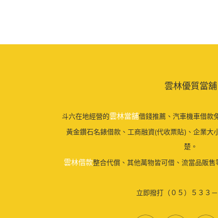
雲林優質當舖
雲林當舖
斗六在地經營的
借錢推薦、汽車機車借款免
黃金鑽石名錶借款、工商融資(代收票貼)、企業大
楚。
雲林借款
整合代償、其他萬物皆可借、流當品販售
立即撥打（０５）５３３－