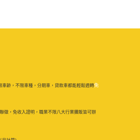
免
限車齡，不限車種，分期車，貸款車都能輕鬆週轉
免聯徵，免收入證明，職業不限八大行業攤販皆可辦
以月計算)