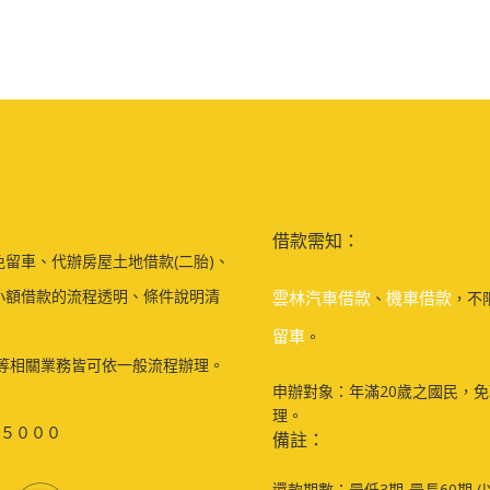
借款需知：
留車、代辦房屋土地借款(二胎)、
小額借款的流程透明、條件說明清
雲林汽車借款
機車借款
、
，不
留車
。
等相關業務皆可依一般流程辦理。
申辦對象：年滿20歲之國民，
理。
５０００
備註：
還款期數：最低3期-最長60期 (