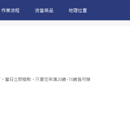
作業流程
流當商品
地理位置
，當日立即撥款，只要您年滿20歲~70歲皆可辦