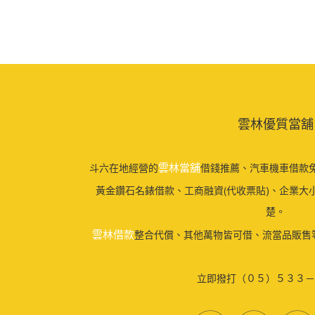
雲林優質當舖
雲林當舖
斗六在地經營的
借錢推薦、汽車機車借款免
黃金鑽石名錶借款、工商融資(代收票貼)、企業大
楚。
雲林借款
整合代償、其他萬物皆可借、流當品販售
立即撥打（０５）５３３－