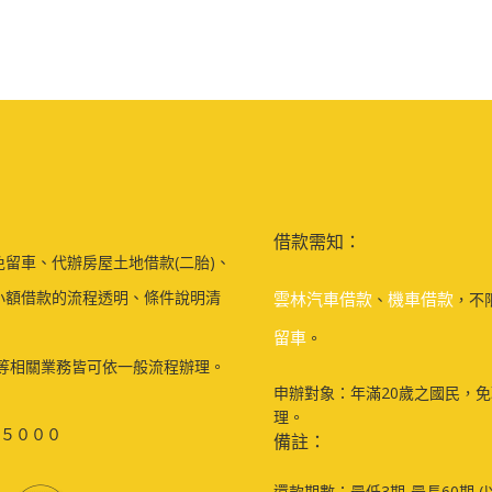
借款需知：
留車、代辦房屋土地借款(二胎)、
小額借款的流程透明、條件說明清
雲林汽車借款
機車借款
、
，不
留車
。
等相關業務皆可依一般流程辦理。
申辦對象：年滿20歲之國民，
理。
５０００
備註：
還款期數：最低3期-最長60期 (