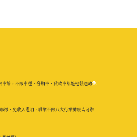
免
限車齡，不限車種，分期車，貸款車都能輕鬆週轉
免聯徵，免收入證明，職業不限八大行業攤販皆可辦
以月計算)