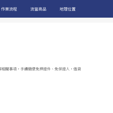
作業流程
流當商品
地理位置
解相關事項，手續簡便免押證件、免保證人，借貸