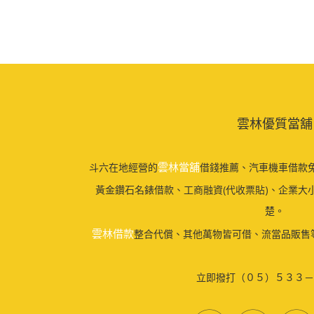
雲林優質當舖
雲林當舖
斗六在地經營的
借錢推薦、汽車機車借款免
黃金鑽石名錶借款、工商融資(代收票貼)、企業大
楚。
雲林借款
整合代償、其他萬物皆可借、流當品販售
立即撥打（０５）５３３－