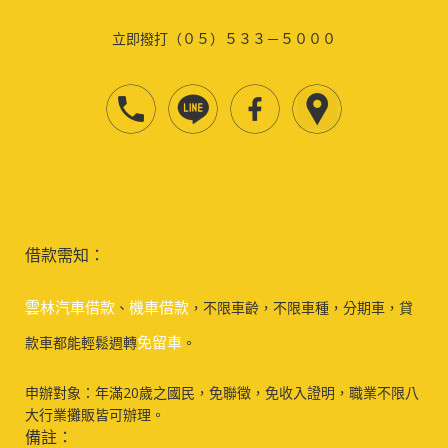
立即撥打（０５）５３３－５０００
借款需知：
雲林汽車借款
機車借款
、
，不限車齡，不限車種，分期車，貸
免留車
款車都能輕鬆週轉
。
申辦對象：年滿20歲之國民，免聯徵，免收入證明，職業不限八
大行業攤販皆可辦理。
備註：