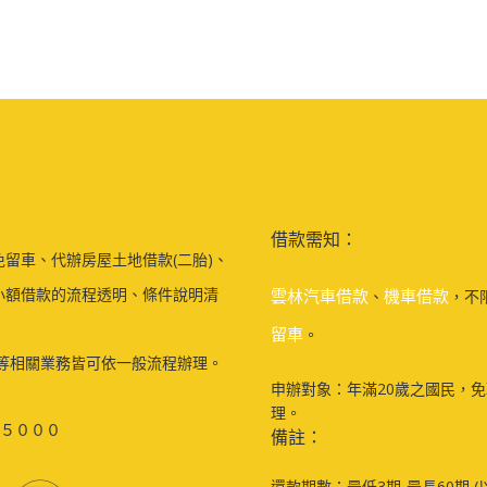
借款需知：
留車、代辦房屋土地借款(二胎)、
小額借款的流程透明、條件說明清
雲林汽車借款
機車借款
、
，不
留車
。
等相關業務皆可依一般流程辦理。
申辦對象：年滿20歲之國民，
理。
５０００
備註：
還款期數：最低3期-最長60期 (