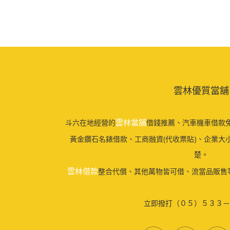
雲林優質當舖
雲林當舖
斗六在地經營的
借錢推薦、汽車機車借款免
黃金鑽石名錶借款、工商融資(代收票貼)、企業大
楚。
雲林借款
整合代償、其他萬物皆可借、流當品販售
立即撥打（０５）５３３－