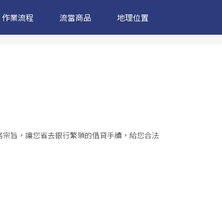
作業流程
流當商品
地理位置
務宗旨，讓您省去銀行繁瑣的借貸手續，給您合法