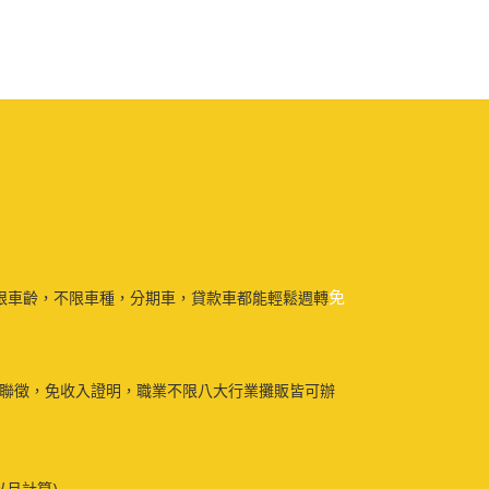
免
限車齡，不限車種，分期車，貸款車都能輕鬆週轉
免聯徵，免收入證明，職業不限八大行業攤販皆可辦
以月計算)