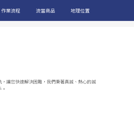
作業流程
流當商品
地理位置
軌，讓您快速解決困難，我們秉著真誠、熱心的誠
手。