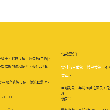
借款需知：
留車、代辦房屋土地借款(二胎)、
小額借款的流程透明、條件說明清
雲林汽車借款
機車借款
、
，不
留車
。
等相關業務皆可依一般流程辦理。
申辦對象：年滿20歲之國民，
理。
５０００
備註：
還款期數：最低3期-最長60期 (