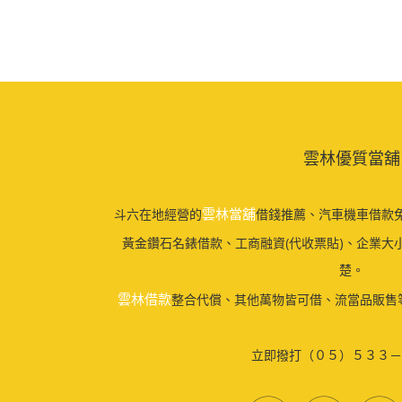
雲林優質當舖
雲林當舖
斗六在地經營的
借錢推薦、汽車機車借款免
黃金鑽石名錶借款、工商融資(代收票貼)、企業大
楚。
雲林借款
整合代償、其他萬物皆可借、流當品販售
立即撥打（０５）５３３－