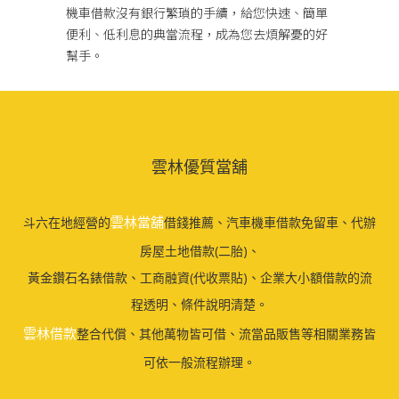
機車借款
沒有銀行繁瑣的手續，給您快速、簡單
便利、低利息的典當流程，成為您去煩解憂的好
幫手。
雲林優質當舖
雲林當舖
斗六在地經營的
借錢推薦、汽車機車借款免留車、代辦
房屋土地借款(二胎)、
黃金鑽石名錶借款、工商融資(代收票貼)、企業大小額借款的流
程透明、條件說明清楚。
雲林借款
整合代償、其他萬物皆可借、流當品販售等相關業務皆
可依一般流程辦理。