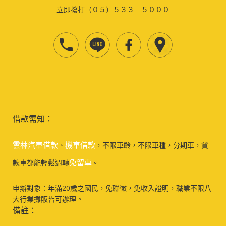
立即撥打（０５）５３３－５０００
借款需知：
雲林汽車借款
機車借款
、
，不限車齡，不限車種，分期車，貸
免留車
款車都能輕鬆週轉
。
申辦對象：年滿20歲之國民，免聯徵，免收入證明，職業不限八
大行業攤販皆可辦理。
備註：