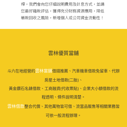
榨，我們會向您仔細說明費用及計息方式，並請
您最好藉款評估，獲得充分財務資源應用，降低
帳款回收之風險，新增個人或公司資金流動性！
雲林優質當舖
雲林當舖
斗六在地經營的
借錢推薦、汽車機車借款免留車、代辦
房屋土地借款(二胎)、
黃金鑽石名錶借款、工商融資(代收票貼)、企業大小額借款的流
程透明、條件說明清楚。
雲林借款
整合代償、其他萬物皆可借、流當品販售等相關業務皆
可依一般流程辦理。