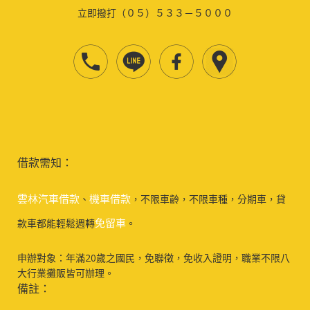
立即撥打（０５）５３３－５０００
借款需知：
雲林汽車借款
機車借款
、
，不限車齡，不限車種，分期車，貸
免留車
款車都能輕鬆週轉
。
申辦對象：年滿20歲之國民，免聯徵，免收入證明，職業不限八
大行業攤販皆可辦理。
備註：