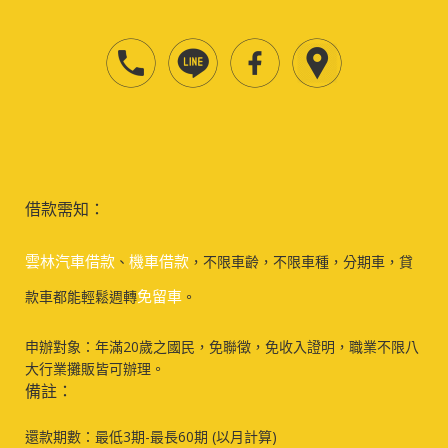
借款需知：
雲林汽車借款
機車借款
、
，不限車齡，不限車種，分期車，貸
免留車
款車都能輕鬆週轉
。
申辦對象：年滿20歲之國民，免聯徵，免收入證明，職業不限八
大行業攤販皆可辦理。
備註：
還款期數：最低3期-最長60期 (以月計算)