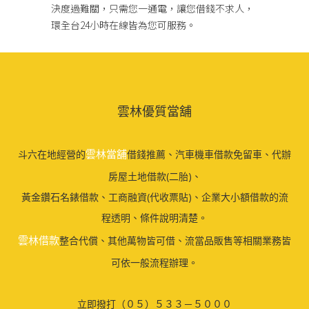
決度過難關，只需您一通電，讓您借錢不求人，
環全台24小時在線皆為您可服務。
雲林優質當舖
雲林當舖
斗六在地經營的
借錢推薦、汽車機車借款免留車、代辦
房屋土地借款(二胎)、
黃金鑽石名錶借款、工商融資(代收票貼)、企業大小額借款的流
程透明、條件說明清楚。
雲林借款
整合代償、其他萬物皆可借、流當品販售等相關業務皆
可依一般流程辦理。
立即撥打（０５）５３３－５０００